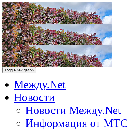
Toggle navigation
Между.Net
Новости
Новости Между.Net
Информация от МТС