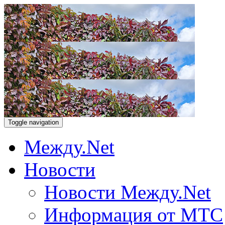
Toggle navigation
Между.Net
Новости
Новости Между.Net
Информация от МТС