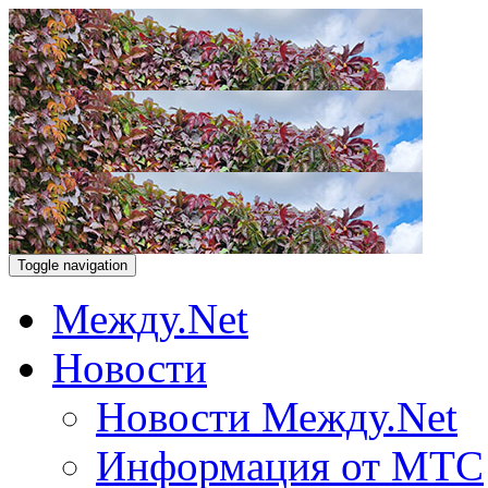
Toggle navigation
Между.Net
Новости
Новости Между.Net
Информация от МТС