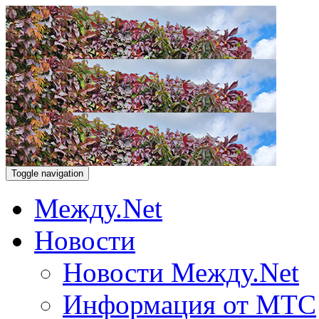
Toggle navigation
Между.Net
Новости
Новости Между.Net
Информация от МТС