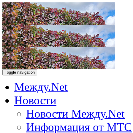
Toggle navigation
Между.Net
Новости
Новости Между.Net
Информация от МТС