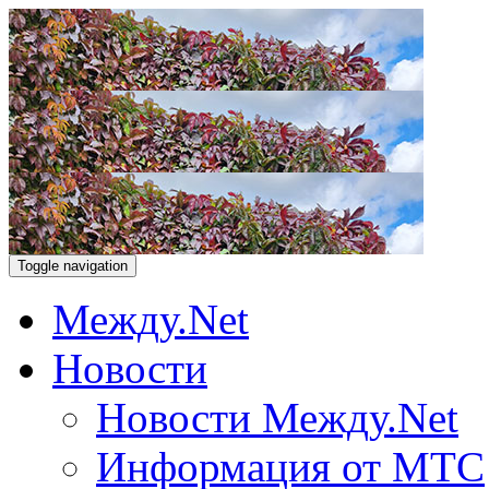
Toggle navigation
Между.Net
Новости
Новости Между.Net
Информация от МТС