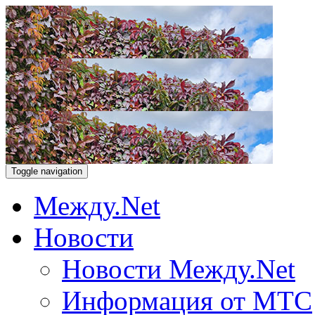
Toggle navigation
Между.Net
Новости
Новости Между.Net
Информация от МТС