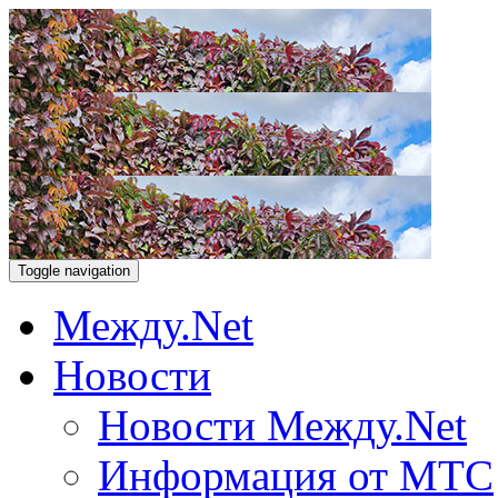
Toggle navigation
Между.Net
Новости
Новости Между.Net
Информация от МТС