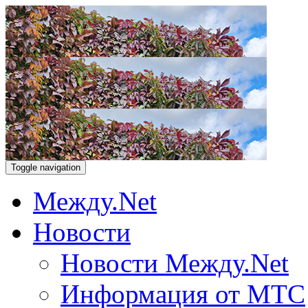
Toggle navigation
Между.Net
Новости
Новости Между.Net
Информация от МТС