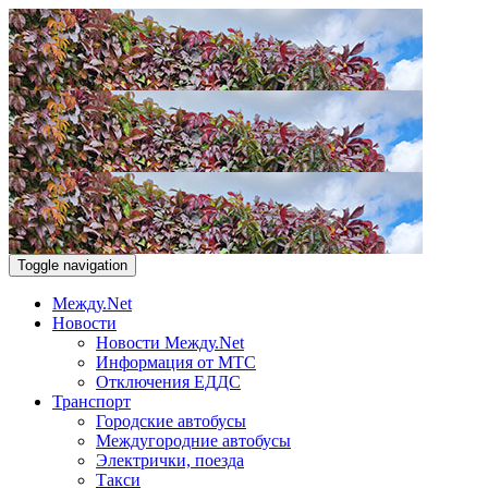
Toggle navigation
Между.Net
Новости
Новости Между.Net
Информация от МТС
Отключения ЕДДС
Транспорт
Городские автобусы
Междугородние автобусы
Электрички, поезда
Такси