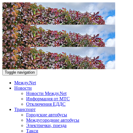
Toggle navigation
Между.Net
Новости
Новости Между.Net
Информация от МТС
Отключения ЕДДС
Транспорт
Городские автобусы
Междугородние автобусы
Электрички, поезда
Такси