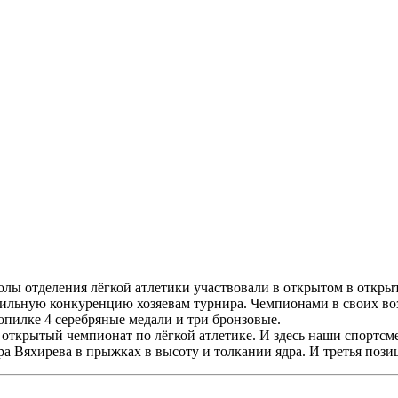
 отделения лёгкой атлетики участвовали в открытом в открыто
 сильную конкуренцию хозяевам турнира. Чемпионами в своих во
опилке 4 серебряные медали и три бронзовые.
открытый чемпионат по лёгкой атлетике. И здесь наши спортсме
а Вяхирева в прыжках в высоту и толкании ядра. И третья позиц