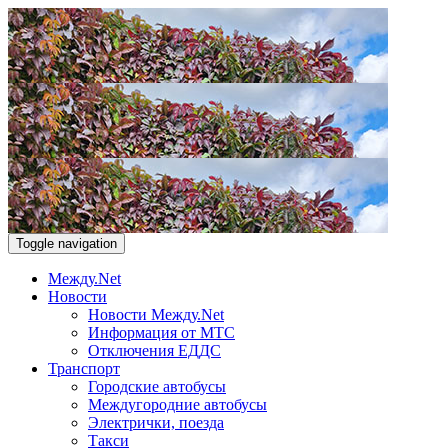
Toggle navigation
Между.Net
Новости
Новости Между.Net
Информация от МТС
Отключения ЕДДС
Транспорт
Городские автобусы
Междугородние автобусы
Электрички, поезда
Такси