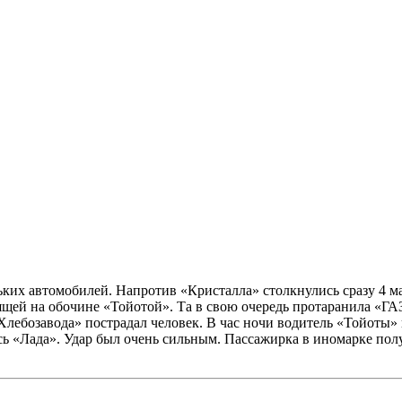
ких автомобилей. Напротив «Кристалла» столкнулись сразу 4 ма
ящей на обочине «Тойотой». Та в свою очередь протаранила «ГАЗ
Хлебозавода» пострадал человек. В час ночи водитель «Тойоты»
ась «Лада». Удар был очень сильным. Пассажирка в иномарке п