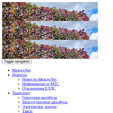
Toggle navigation
Между.Net
Новости
Новости Между.Net
Информация от МТС
Отключения ЕДДС
Транспорт
Городские автобусы
Междугородние автобусы
Электрички, поезда
Такси