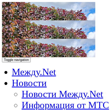
Toggle navigation
Между.Net
Новости
Новости Между.Net
Информация от МТС