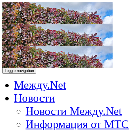
Toggle navigation
Между.Net
Новости
Новости Между.Net
Информация от МТС