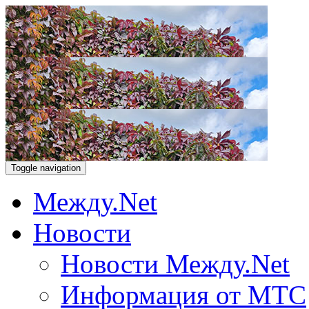
Toggle navigation
Между.Net
Новости
Новости Между.Net
Информация от МТС