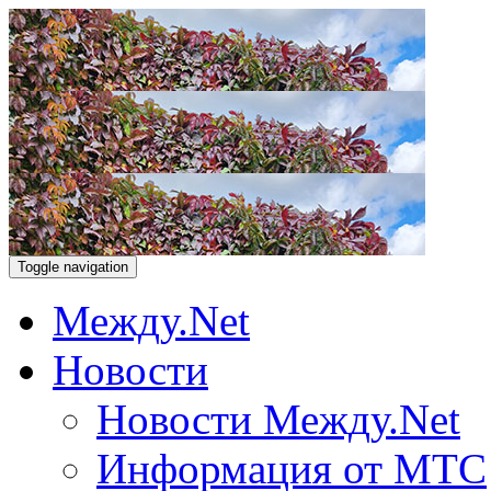
Toggle navigation
Между.Net
Новости
Новости Между.Net
Информация от МТС