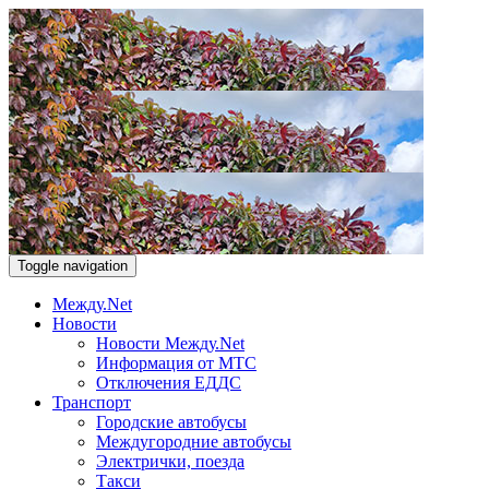
Toggle navigation
Между.Net
Новости
Новости Между.Net
Информация от МТС
Отключения ЕДДС
Транспорт
Городские автобусы
Междугородние автобусы
Электрички, поезда
Такси