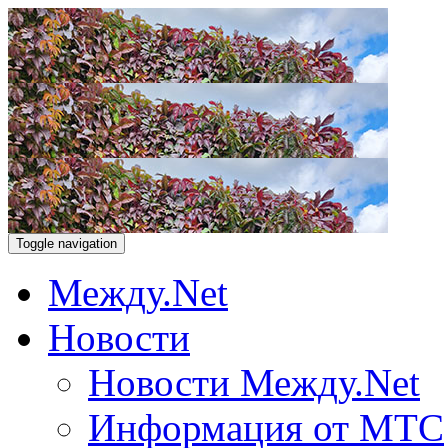
Toggle navigation
Между.Net
Новости
Новости Между.Net
Информация от МТС