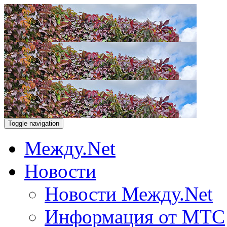
Toggle navigation
Между.Net
Новости
Новости Между.Net
Информация от МТС