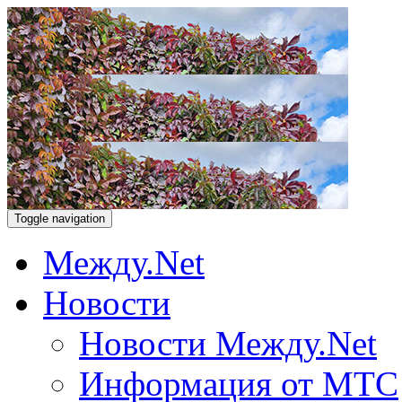
Toggle navigation
Между.Net
Новости
Новости Между.Net
Информация от МТС