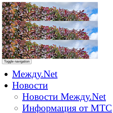
Toggle navigation
Между.Net
Новости
Новости Между.Net
Информация от МТС