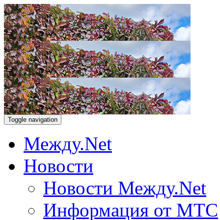
Toggle navigation
Между.Net
Новости
Новости Между.Net
Информация от МТС