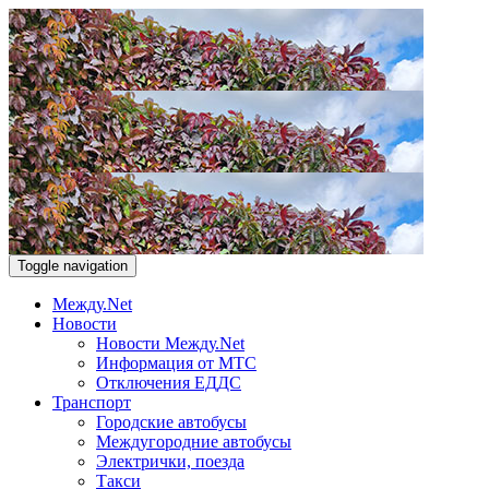
Toggle navigation
Между.Net
Новости
Новости Между.Net
Информация от МТС
Отключения ЕДДС
Транспорт
Городские автобусы
Междугородние автобусы
Электрички, поезда
Такси