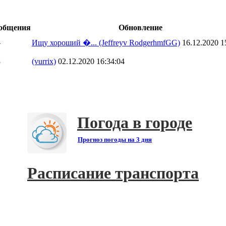
общения
Обновление
4
Ищу хороший �...
(Jeffreyv RodgerhmfGG)
16.12.2020 1
8
(vurrix)
02.12.2020 16:34:04
Погода в городе
Прогноз погоды на 3 дня
Расписание транспорта