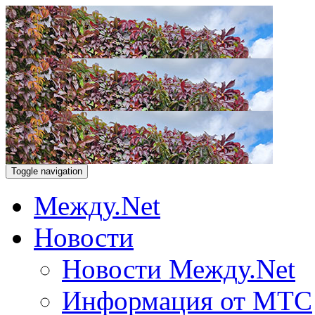
Toggle navigation
Между.Net
Новости
Новости Между.Net
Информация от МТС