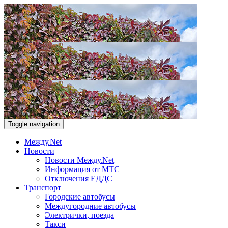
Toggle navigation
Между.Net
Новости
Новости Между.Net
Информация от МТС
Отключения ЕДДС
Транспорт
Городские автобусы
Междугородние автобусы
Электрички, поезда
Такси