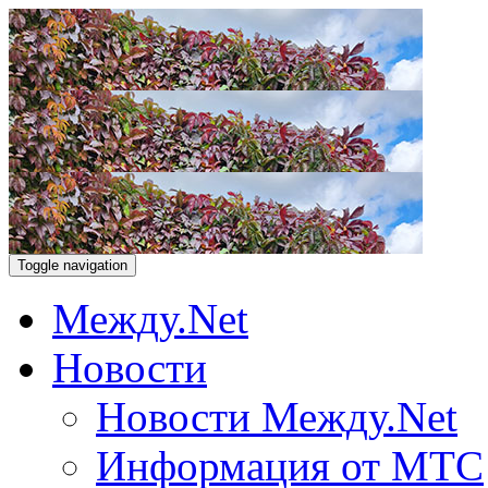
Toggle navigation
Между.Net
Новости
Новости Между.Net
Информация от МТС