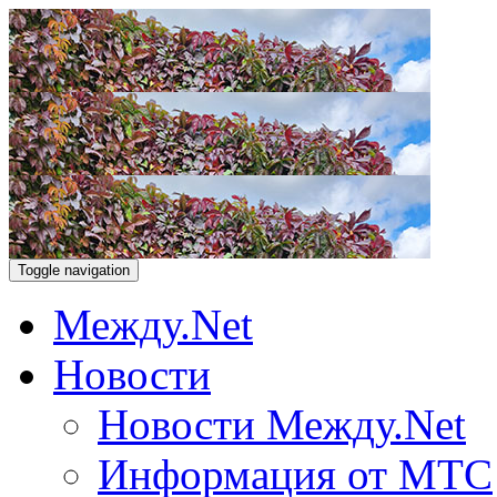
Toggle navigation
Между.Net
Новости
Новости Между.Net
Информация от МТС