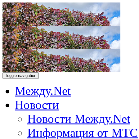
Toggle navigation
Между.Net
Новости
Новости Между.Net
Информация от МТС