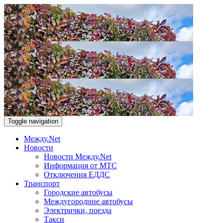
Toggle navigation
Между.Net
Новости
Новости Между.Net
Информация от МТС
Отключения ЕДДС
Транспорт
Городские автобусы
Междугородние автобусы
Электрички, поезда
Такси