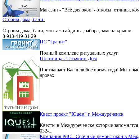
Магазин - "Все для окон"- откосы, отливы, к
Строим дома, бани!
Строим дома, бани, монтаж сайдинга, забора, замена крыши.
8-913-419-31-29
ПС "Гранит"
Полный комплекс ритуальных услуг
Гостиница - Татьянин Дом
Приглашает Вас в любое время года! Мы помо
дровах.
Квест проект "IQuest" г. Междуреченск
Квесты в Междуреченске которые запомнятс
032-...
Компания РиО - Срочный ремонт окон в Меж