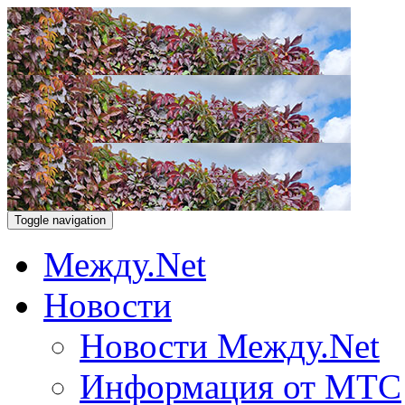
Toggle navigation
Между.Net
Новости
Новости Между.Net
Информация от МТС