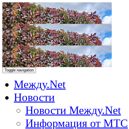
Toggle navigation
Между.Net
Новости
Новости Между.Net
Информация от МТС