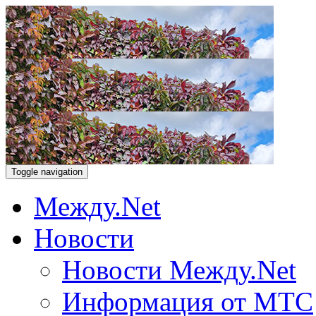
Toggle navigation
Между.Net
Новости
Новости Между.Net
Информация от МТС