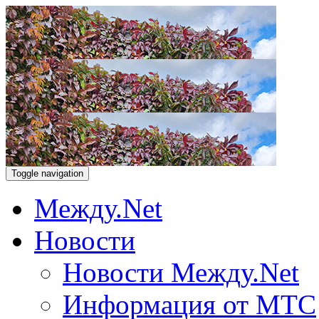
Toggle navigation
Между.Net
Новости
Новости Между.Net
Информация от МТС