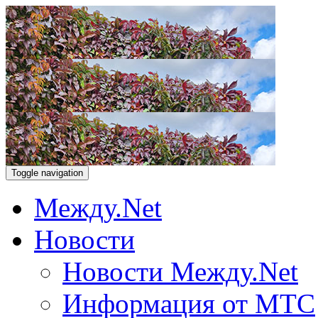
Toggle navigation
Между.Net
Новости
Новости Между.Net
Информация от МТС