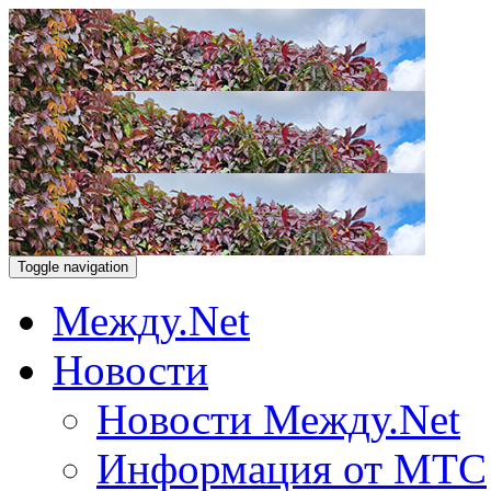
Toggle navigation
Между.Net
Новости
Новости Между.Net
Информация от МТС