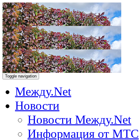
Toggle navigation
Между.Net
Новости
Новости Между.Net
Информация от МТС