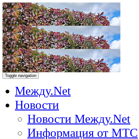
Toggle navigation
Между.Net
Новости
Новости Между.Net
Информация от МТС