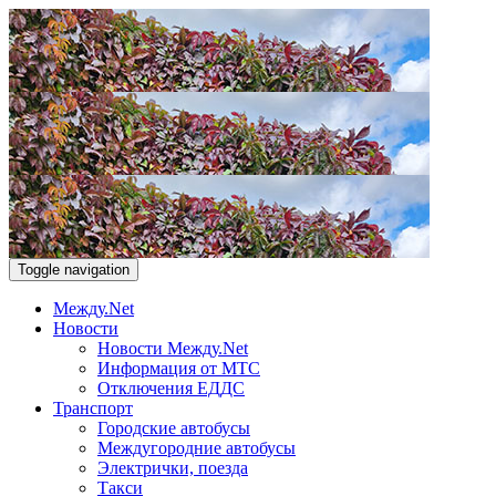
Toggle navigation
Между.Net
Новости
Новости Между.Net
Информация от МТС
Отключения ЕДДС
Транспорт
Городские автобусы
Междугородние автобусы
Электрички, поезда
Такси