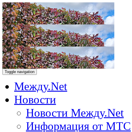
Toggle navigation
Между.Net
Новости
Новости Между.Net
Информация от МТС