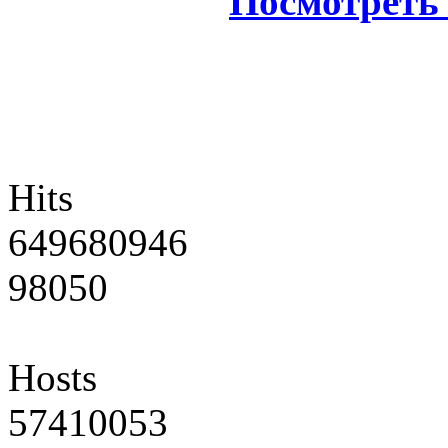
Посмотреть 
Hits
649680946
98050
Hosts
57410053