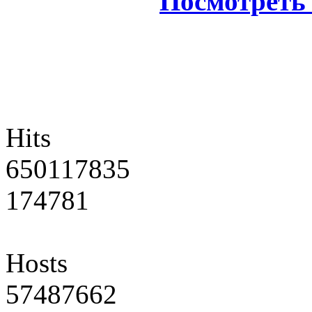
Посмотреть 
Hits
650117835
174781
Hosts
57487662