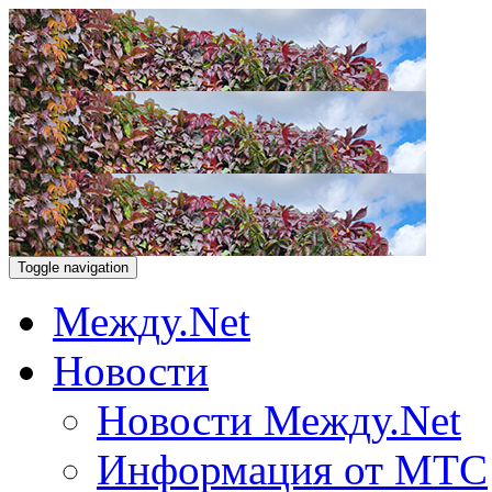
Toggle navigation
Между.Net
Новости
Новости Между.Net
Информация от МТС